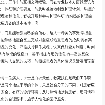
之短，工作中能互相交流经验。而在专业技术方面我应该有
状、体征和护理要点，能及时准确地制定护理计划。掌握护
理论和信息，积极开展和参与护理科研;有娴熟的护理操
士应具备的基本条件，高
，而且能增强自己的自信心，给人一种美的享受;掌握急
能熟练地配合医生完成对急症或危重患者的抢救;具有高
情况的变化，严格执行操作规程，认真做好查对制度，时刻
具有敏锐的观察力，善于捕捉有用的信息;有丰富的想象
掌握与人交流的技巧，能根据患者的具体情况灵活运用语言
待每一位病人，护士是白衣天使，救死扶伤是我们工作职
者是两个地位平等的个体，只是社会分工的不同，对患者应
、安全、有序的诊疗环境，及时热情地接待患者，用同情和
提出的合理要求，施予人性化的医疗服务。