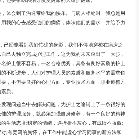
康，还要帮助和指导恢复健康的人维护健康。
性，体会到了沟通带给我的快乐。与病人相处时，我总是用
。用我的心去感受他们的病痛，体味他们的需求，并给予力
里，已经能看到我们忙碌的身影，我们不停地穿梭在病房之
以自己去独立完成护理工作，这为我的未来踏出了一大步，
一名护士很不容易，一名合格优秀，具备有良好素质的护士
明的不断进步，人们对护理人员的素质和服务水平的需求也
重要，不但要良好的心理方面，专业技术方面，职业道德方
的素质。
在发现问题当中去解决问题，为护士之途铺上了一条很好的
最佳的护理服务，就必须加强自身修养，有一个良好的精神
的生活态度;稳定的情绪，遇挫折不灰心，有成绩不骄傲;
对;有宽阔的胸怀，在工作中能虚心学习同事的新方法和