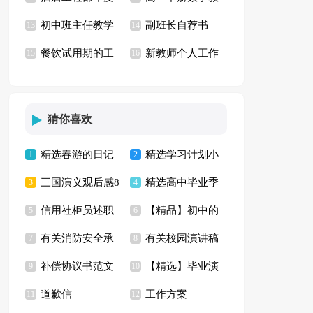
初中班主任教学
副班长自荐书
工作计划
13
学计划15篇
14
餐饮试用期的工
新教师个人工作
计划
15
16
作总结
总结
猜你喜欢
精选春游的日记
精选学习计划小
1
2
三国演义观后感8
精选高中毕业季
五篇
3
学范文合集7篇
4
信用社柜员述职
【精品】初中的
篇
5
演讲稿三篇
6
有关消防安全承
有关校园演讲稿
报告
7
春节作文集锦7篇
8
补偿协议书范文
【精选】毕业演
诺书范文合集八篇
9
集合8篇
10
道歉信
工作方案
汇总七篇
11
讲稿模板汇总四篇
12