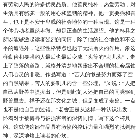
有劳动人民的许多优良品质。他善良纯朴，热爱劳动，对
生活具有骆驼一般的用心和坚韧的精神。他一贯要强和奋
斗，也正是不安于卑贱的社会地位的一种表现。这是一种
个体劳动者虽然卑微、却是正当的生活愿望。他的杯具之
所以能够激起读者强烈的同情，除了他的社会地位和不公
平的遭遇外，这些性格特点也起了无法磨灭的作用。象这
样勤俭和要强的人最后也最后变成了头等的“刺儿头”，走
上了堕落的道路，就格外清楚地暴露出不合理的社会腐蚀
人们心灵的罪恶。作品写道：“苦人的懒是努力而落了空
的自然结果，苦人的耍刺儿内含一些公理。”又说：“人把
自己从野兽中提拔出，但是到此刻人还把自己的同类驱到
野兽里去。祥子还在那文化之城，但是变成了走兽。一点
也不是他自己的过错。”老舍正是从这样一种认识出发，
怀着对于被侮辱与被损害者的深切同情，写下这个杯具
的。这就使这部作品具有激愤的控诉力量和强烈的批判精
神，深深地烙上读者的心坎。