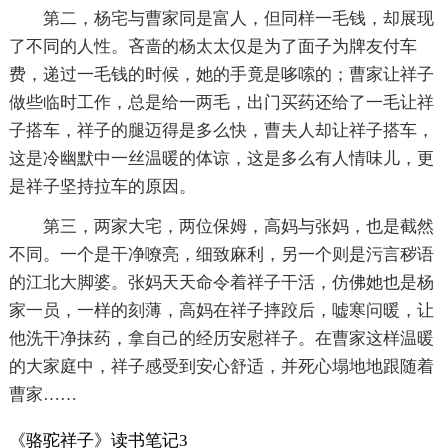
第二，杨宅与曹家同是富人，但同样一毛钱，却展现
了不同的人性。吝啬的杨太太仅是为了面子为牌友付车
费，递过一毛钱的时候，她的手竟是哆嗦的；曹家让祥子
做些临时工作，总是给一两毛，出门买药还给了一毛让祥
子搭车，祥子的腿迈得是多么快，曹夫人却让祥子搭车，
这是冷幽默中一丝温暖的体谅，这是多么有人情味儿，更
是祥子坚持拉车的原因。
第三，两家大宅，两位保姆，高妈与张妈，也是截然
不同。一个是干净嘹亮，细致麻利，另一个则是污言秽语
的江北大脚婆。张妈天天命令着祥子干活，仿佛她也是杨
家一员，一样的刻薄，高妈在祥子摔跤后，嘘寒问暖，让
他洗干净抹药，拿自己的经历安慰祥子。在曹家这样温暖
的大家庭中，祥子感受到安心舒适，并死心塌地地跟随着
曹家……
《骆驼祥子》读书笔记3