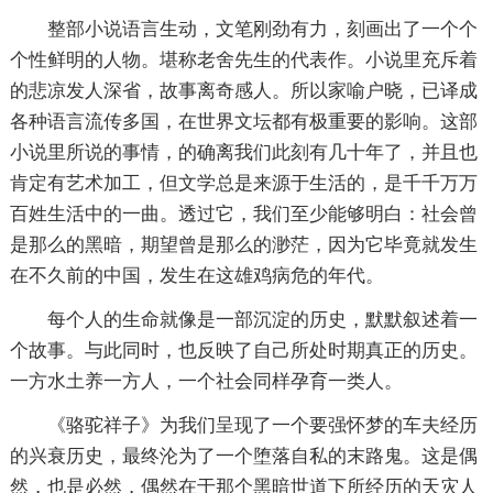
整部小说语言生动，文笔刚劲有力，刻画出了一个个
个性鲜明的人物。堪称老舍先生的代表作。小说里充斥着
的悲凉发人深省，故事离奇感人。所以家喻户晓，已译成
各种语言流传多国，在世界文坛都有极重要的影响。这部
小说里所说的事情，的确离我们此刻有几十年了，并且也
肯定有艺术加工，但文学总是来源于生活的，是千千万万
百姓生活中的一曲。透过它，我们至少能够明白：社会曾
是那么的黑暗，期望曾是那么的渺茫，因为它毕竟就发生
在不久前的中国，发生在这雄鸡病危的年代。
每个人的生命就像是一部沉淀的历史，默默叙述着一
个故事。与此同时，也反映了自己所处时期真正的历史。
一方水土养一方人，一个社会同样孕育一类人。
《骆驼祥子》为我们呈现了一个要强怀梦的车夫经历
的兴衰历史，最终沦为了一个堕落自私的末路鬼。这是偶
然，也是必然，偶然在于那个黑暗世道下所经历的天灾人