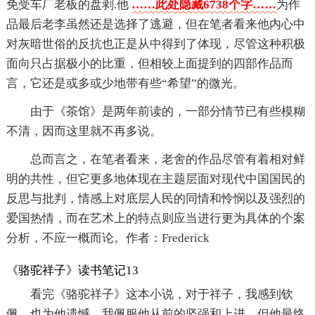
免受车厂老板的盘剥.他
……此处隐藏6738个字……
为作
品最后老李虽然还是选择了逃避，但在笔者看来他内心中
对灰暗世俗的反抗也正是从中得到了体现，尽管这种积极
面向只占据极小的比重，但相较上面提到的四部作品而
言，它还是或多或少地带有些“希望”的微光。
由于《茶馆》是两年前读的，一部分情节已有些模糊
不清，因而这里就不再多说。
总而言之，在笔者看来，老舍的作品尽管有着相对鲜
明的共性，但它更多地体现在主题层面对现代中国国民的
反思与批判，情感上对底层人民的同情和怜悯以及强烈的
爱国热情，而在艺术上的特点则应当进行更为具体的个案
分析，不应一概而论。作者：Frederick
《骆驼祥子》读书笔记13
看完《骆驼祥子》这本小说，对于祥子，我感到钦
佩，也为他遗憾。我佩服他从前的坚强和上进，但他最终