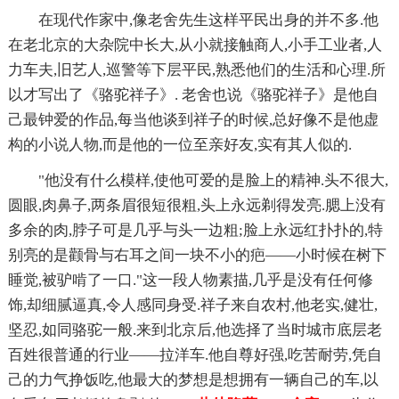
在现代作家中,像老舍先生这样平民出身的并不多.他
在老北京的大杂院中长大,从小就接触商人,小手工业者,人
力车夫,旧艺人,巡警等下层平民,熟悉他们的生活和心理.所
以才写出了《骆驼祥子》. 老舍也说《骆驼祥子》是他自
己最钟爱的作品,每当他谈到祥子的时候,总好像不是他虚
构的小说人物,而是他的一位至亲好友,实有其人似的.
"他没有什么模样,使他可爱的是脸上的精神.头不很大,
圆眼,肉鼻子,两条眉很短很粗,头上永远剃得发亮.腮上没有
多余的肉,脖子可是几乎与头一边粗;脸上永远红扑扑的,特
别亮的是颧骨与右耳之间一块不小的疤——小时候在树下
睡觉,被驴啃了一口."这一段人物素描,几乎是没有任何修
饰,却细腻逼真,令人感同身受.祥子来自农村,他老实,健壮,
坚忍,如同骆驼一般.来到北京后,他选择了当时城市底层老
百姓很普通的行业——拉洋车.他自尊好强,吃苦耐劳,凭自
己的力气挣饭吃,他最大的梦想是想拥有一辆自己的车,以