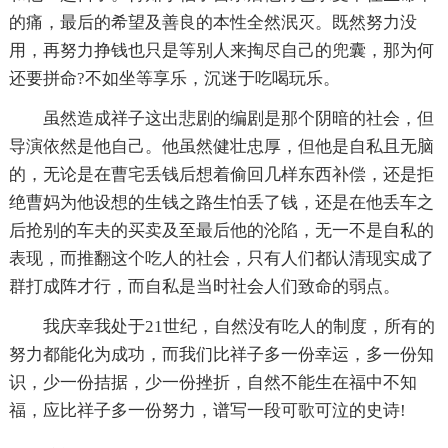
的痛，最后的希望及善良的本性全然泯灭。既然努力没
用，再努力挣钱也只是等别人来掏尽自己的兜囊，那为何
还要拼命?不如坐等享乐，沉迷于吃喝玩乐。
虽然造成祥子这出悲剧的编剧是那个阴暗的社会，但
导演依然是他自己。他虽然健壮忠厚，但他是自私且无脑
的，无论是在曹宅丢钱后想着偷回几样东西补偿，还是拒
绝曹妈为他设想的生钱之路生怕丢了钱，还是在他丢车之
后抢别的车夫的买卖及至最后他的沦陷，无一不是自私的
表现，而推翻这个吃人的社会，只有人们都认清现实成了
群打成阵才行，而自私是当时社会人们致命的弱点。
我庆幸我处于21世纪，自然没有吃人的制度，所有的
努力都能化为成功，而我们比祥子多一份幸运，多一份知
识，少一份拮据，少一份挫折，自然不能生在福中不知
福，应比祥子多一份努力，谱写一段可歌可泣的史诗!