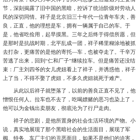
节，深刻揭露了旧中国的黑暗，控诉了统治阶级对劳动人
民的深切同情。祥子是北京旧三十年代一位青年车夫，善
良，正直，他的理想是车，拥有一辆属于自己的车。于
是，他省吃俭用，起早摸黑。三年之后终于得偿所愿，但
是那时是抗战时期，北平乱成一团，祥子稀里糊涂地被抓
去打杂，更痛苦的是他的寄托—车，也被夺走了。千辛万
苦逃了出来，回到“仁和厂子”继续拉车。但是痛苦还没结
束：厂主刘四爷的女儿虎妞看上了祥子，并诱惑他，祥子
上了当，不得不娶了虎妞，不多久虎妞就死于难产。
从此以后祥子就堕落了，以前的善良正直不见了，他
憎恨任何人。拉车也不去了，吃喝嫖赌的恶习也染上了，
他可以为金钱出卖朋友，彻底沦为了行尸走肉。
祥子的悲剧，是他所置身的社会生活环境的产物。小
说，真实地展现了那个黑暗社会的生活面目，展现了军
阀、特务、车厂主们的丑恶面目，如果不是他们的迫害，