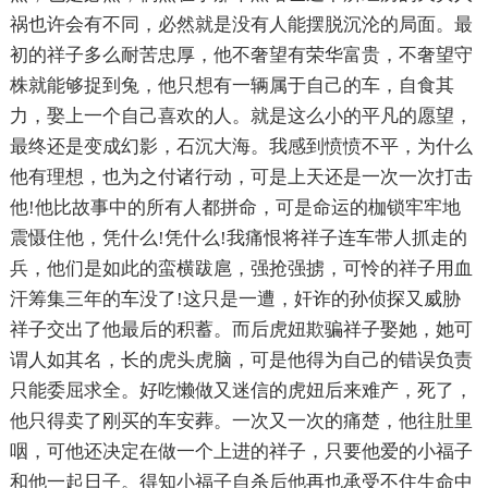
祸也许会有不同，必然就是没有人能摆脱沉沦的局面。最
初的祥子多么耐苦忠厚，他不奢望有荣华富贵，不奢望守
株就能够捉到兔，他只想有一辆属于自己的车，自食其
力，娶上一个自己喜欢的人。就是这么小的平凡的愿望，
最终还是变成幻影，石沉大海。我感到愤愤不平，为什么
他有理想，也为之付诸行动，可是上天还是一次一次打击
他!他比故事中的所有人都拼命，可是命运的枷锁牢牢地
震慑住他，凭什么!凭什么!我痛恨将祥子连车带人抓走的
兵，他们是如此的蛮横跋扈，强抢强掳，可怜的祥子用血
汗筹集三年的车没了!这只是一遭，奸诈的孙侦探又威胁
祥子交出了他最后的积蓄。而后虎妞欺骗祥子娶她，她可
谓人如其名，长的虎头虎脑，可是他得为自己的错误负责
只能委屈求全。好吃懒做又迷信的虎妞后来难产，死了，
他只得卖了刚买的车安葬。一次又一次的痛楚，他往肚里
咽，可他还决定在做一个上进的祥子，只要他爱的小福子
和他一起日子。得知小福子自杀后他再也承受不住生命中