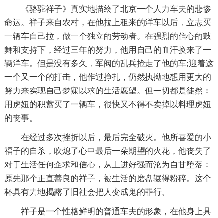
《骆驼祥子》真实地描绘了北京一个人力车夫的悲惨
命运。祥子来自农村，在他拉上租来的洋车以后，立志买
一辆车自己拉，做一个独立的劳动者。在强烈的信心的鼓
舞和支持下，经过三年的努力，他用自己的血汗换来了一
辆洋车。但是没有多久，军阀的乱兵抢走了他的车;迎着这
一个又一个的打击，他作过挣扎，仍然执拗地想用更大的
努力来实现自己梦寐以求的生活愿望。但一切都是徒然：
用虎妞的积蓄买了一辆车，很快又不得不卖掉以料理虎妞
的丧事。
在经过多次挫折以后，最后完全破灭。他所喜爱的小
福子的自杀，吹熄了心中最后一朵期望的火花，他丧失了
对于生活任何企求和信心，从上进好强而沦为自甘堕落：
原先那个正直善良的祥子，被生活的磨盘辗得粉碎。这个
杯具有力地揭露了旧社会把人变成鬼的罪行。
祥子是一个性格鲜明的普通车夫的形象，在他身上具