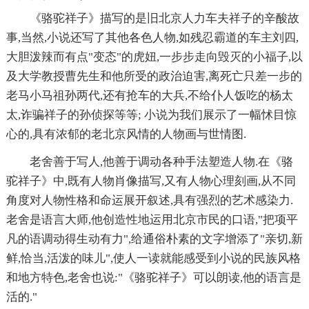
《骆驼祥子》描写的是旧北京人力车夫祥子的辛酸故
事,当然,小说还写了其他各色人物,如残忍霸道的车主刘四,
大胆泼辣而有点"变态"的虎妞,一步步走向毁灭的小福子,以
及大学教授曹先生和他所受的政治迫害,离死亡只差一步的
老马小马祖孙两代,还有抢车的大兵,不给仆人饭吃的杨太
太,诈骗祥子的孙侦探等等; 小说为我们展示了一幅怵目惊
心的,具有浓郁的老北京风情的人物画与世情图.
老舍善于写人,他善于调动各种手法塑造人物.在《骆
驼祥子》中,既有人物肖像描写,又有人物心理刻画,从不同
角度对人物性格和命运展开叙述,具有强烈的艺术感染力.
老舍是语言大师,他创造性地运用北京市民的口语,"把项平
凡的语调动得生动有力",给通俗朴素的文字增添了"亲切,新
鲜,恰当,活泼的味儿",使人一读就能感受到小说的民族风格
和地方特色,老舍也说:"《骆驼祥子》可以朗读,他的语言是
活的."