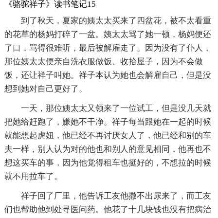
《骆驼祥子》读书笔记15
到了秋天，夏家的姨太太买来了四盆花，被不太看重
的花草的杨妈打碎了一盆。姨太太骂了她一顿，杨妈便还
了口，骂得很难听，最后被解雇走了。因为没有了仆人，
那位姨太太便亲自洗衣服做饭、收拾屋子，因为不会做
饭，还让祥子叫她。祥子本认为她也会解雇自己，但是没
想到她对自己更好了。
一天，那位姨太太又领来了一位试工，但是没几天就
把她给赶跑了，嫌她不干净。祥子每当跟她在一起的时候
就能想起虎妞，他已经不再讨厌女人了，他已经和别的车
夫一样，别人认为对的他也和别人的意见相同，他再也不
想这买车的事，因为他觉得租车也挺好的，不想拉的时候
就不用拉车了。
祥子回了厂里，他告诉工友他撒不出尿来了，而工友
们也帮助他到处寻医问药。他花了十几块钱也没有把病治