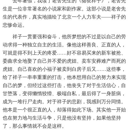
去年暑假，我读了老舍先生的《骆驼祥子》，老舍先
生是一位非常著名的小说家和剧作家。这部小说是老舍先
生的代表作，真实地描绘了北京一个人力车夫——祥子的
悲惨命运。
祥子一贯要强和奋斗，他所梦想的不过是以自己的劳
动求得一种独立自主的生活。像他这样善良、正直的人，
可就是得不到上天的疼爱……好不容易买来的新车被抢、
委曲求全地娶了自己并不爱的虎妞、卖车安葬难产而死的
虎妞、自己喜欢的小福子被卖到白房子后又……这些事，
给了祥子一串串重重的打击，他本想用自己的努力来实现
自己的梦，但经过这些打击，他丧失了对于生活信心，自
甘堕落，变得懒惰狡猾、极端自私，最后得了一身脏病，
成为一堆行尸走肉。对于祥子的悲剧，我感到万分同情。
他本是一个很正直的人，却落得如此下场。其实他一开始
也在努力地与生活斗争，只是他没有坚持，如果他坚持
了，那么事情就不会是这样。