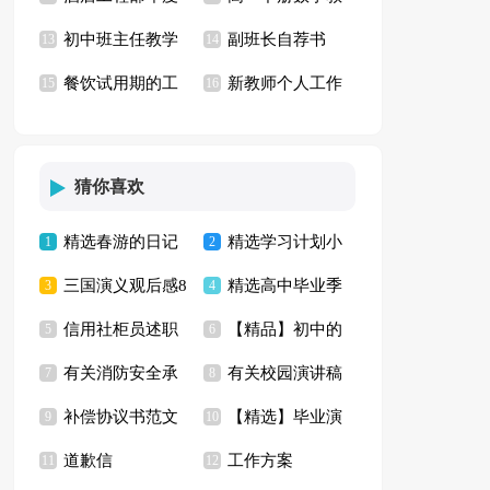
初中班主任教学
副班长自荐书
工作计划
13
学计划15篇
14
餐饮试用期的工
新教师个人工作
计划
15
16
作总结
总结
猜你喜欢
精选春游的日记
精选学习计划小
1
2
三国演义观后感8
精选高中毕业季
五篇
3
学范文合集7篇
4
信用社柜员述职
【精品】初中的
篇
5
演讲稿三篇
6
有关消防安全承
有关校园演讲稿
报告
7
春节作文集锦7篇
8
补偿协议书范文
【精选】毕业演
诺书范文合集八篇
9
集合8篇
10
道歉信
工作方案
汇总七篇
11
讲稿模板汇总四篇
12