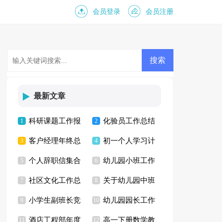
会员登录
会员注册
最新文章
科研课题工作报
化验员工作总结
1
2
客户经理年终总
初一个人学习计
告5篇
3
4
个人辞职信集合
幼儿园小班工作
结15篇
5
划
6
社区文化工作总
关于幼儿园中班
15篇
7
总结 15篇
8
小学生副班长竞
幼儿园园长工作
结
9
工作计划
10
酒店工程部年度
高一下册数学教
选演讲稿
11
总结15篇
12