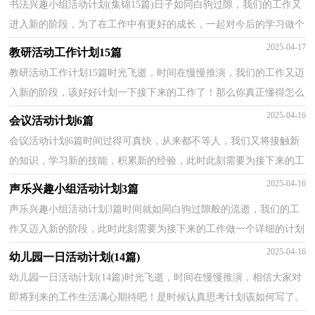
书法兴趣小组活动计划(集锦15篇)日子如同白驹过隙，我们的工作又
进入新的阶段，为了在工作中有更好的成长，一起对今后的学习做个
计划吧。好的计划是什么样的呢？下面是小编整理的书...
2025-04-17
教研活动工作计划15篇
教研活动工作计划15篇时光飞逝，时间在慢慢推演，我们的工作又迈
入新的阶段，该好好计划一下接下来的工作了！那么你真正懂得怎么
写好计划吗？以下是小编精心整理的教研活动工作计划，欢...
2025-04-16
会议活动计划6篇
会议活动计划6篇时间过得可真快，从来都不等人，我们又将接触新
的知识，学习新的技能，积累新的经验，此时此刻需要为接下来的工
作做一个详细的计划了。相信大家又在为写计划犯愁了吧？...
2025-04-16
声乐兴趣小组活动计划3篇
声乐兴趣小组活动计划3篇时间就如同白驹过隙般的流逝，我们的工
作又迈入新的阶段，此时此刻需要为接下来的工作做一个详细的计划
了。好的计划都具备一些什么特点呢？下面是小编收...
2025-04-16
幼儿园一日活动计划(14篇)
幼儿园一日活动计划(14篇)时光飞逝，时间在慢慢推演，相信大家对
即将到来的工作生活满心期待吧！是时候认真思考计划该如何写了。