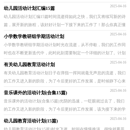
喔！那么计划怎么拟定才能发挥它最大的作用呢？下面是小...
2025-04-16
幼儿园活动计划汇编15篇
幼儿园活动计划汇编15篇时间流逝得如此之快，我们又将续写新的诗
篇，展开新的旅程，该好好计划一下接下来的工作了！那么你真正懂
得怎么写好计划吗？下面是小编整理的幼儿园活动计划，欢...
2025-04-16
小学数学教研组学期活动计划
小学数学教研组学期活动计划时光在流逝，从不停歇，我们的工作同
时也在不断更新迭代中，此时此刻需要制定一个详细的计划了。计划
怎么写才不会流于形式呢？下面是小编为大家收集的小...
2025-04-16
有关幼儿园教育活动计划
有关幼儿园教育活动计划日子在弹指一挥间就毫无声息的流逝，我们
的工作又进入新的阶段，为了今后更好的工作发展，是时候静下心来
好好写写计划了。相信大家又在为写计划犯愁了？以下...
2025-04-16
音乐课外的活动计划(合集15篇)
音乐课外的活动计划(合集15篇)光阴的迅速，一眨眼就过去了，我们
的工作又进入新的阶段，为了今后更好的工作发展，该为接下来的学
习制定一个计划了。那么计划怎么拟定才能发挥它最大...
2025-04-16
幼儿园教育活动计划(15篇)
幼儿园教育活动计划(15篇)时光飞逝，时间在慢慢推演，很快就要开