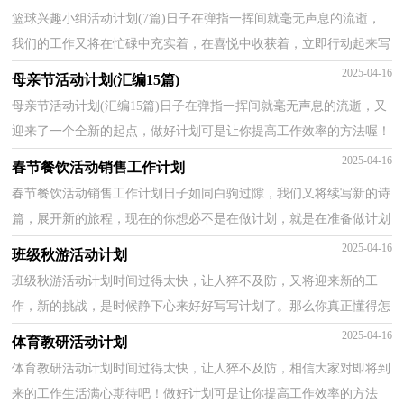
篮球兴趣小组活动计划(7篇)日子在弹指一挥间就毫无声息的流逝，
我们的工作又将在忙碌中充实着，在喜悦中收获着，立即行动起来写
一份计划吧。你所接触过的计划都是什么样子的呢？下...
2025-04-16
母亲节活动计划(汇编15篇)
母亲节活动计划(汇编15篇)日子在弹指一挥间就毫无声息的流逝，又
迎来了一个全新的起点，做好计划可是让你提高工作效率的方法喔！
我们该怎么拟定计划呢？以下是小编为大家收集的母亲...
2025-04-16
春节餐饮活动销售工作计划
春节餐饮活动销售工作计划日子如同白驹过隙，我们又将续写新的诗
篇，展开新的旅程，现在的你想必不是在做计划，就是在准备做计划
吧。计划到底怎么拟定才合适呢？下面是小编精心整理的...
2025-04-16
班级秋游活动计划
班级秋游活动计划时间过得太快，让人猝不及防，又将迎来新的工
作，新的挑战，是时候静下心来好好写写计划了。那么你真正懂得怎
么写好计划吗？下面是小编帮大家整理的班级秋游活动计划...
2025-04-16
体育教研活动计划
体育教研活动计划时间过得太快，让人猝不及防，相信大家对即将到
来的工作生活满心期待吧！做好计划可是让你提高工作效率的方法