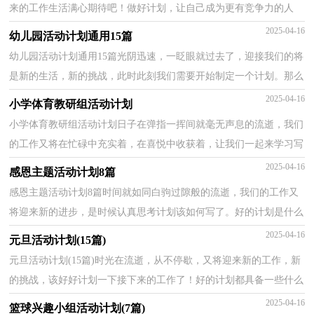
来的工作生活满心期待吧！做好计划，让自己成为更有竞争力的人
吧。相信许多人会觉得计划很难写？下面是小编收集整理...
2025-04-16
幼儿园活动计划通用15篇
幼儿园活动计划通用15篇光阴迅速，一眨眼就过去了，迎接我们的将
是新的生活，新的挑战，此时此刻我们需要开始制定一个计划。那么
我们该怎么去写计划呢？以下是小编整理的幼儿园活动计...
2025-04-16
小学体育教研组活动计划
小学体育教研组活动计划日子在弹指一挥间就毫无声息的流逝，我们
的工作又将在忙碌中充实着，在喜悦中收获着，让我们一起来学习写
计划吧。那么你真正懂得怎么制定计划吗？以下是小编...
2025-04-16
感恩主题活动计划8篇
感恩主题活动计划8篇时间就如同白驹过隙般的流逝，我们的工作又
将迎来新的进步，是时候认真思考计划该如何写了。好的计划是什么
样的呢？下面是小编精心整理的感恩主题活动计划，欢...
2025-04-16
元旦活动计划(15篇)
元旦活动计划(15篇)时光在流逝，从不停歇，又将迎来新的工作，新
的挑战，该好好计划一下接下来的工作了！好的计划都具备一些什么
特点呢？以下是小编为大家整理的元旦活动计划，欢迎阅读，希...
2025-04-16
篮球兴趣小组活动计划(7篇)